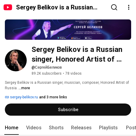
Sergey Belikov is a Russian
singer, Honored Artist of
Russia.
Sergey Belikov is a Russian 
singer, Honored Artist of 
Russia.
@СергейБеликов
89.2K subscribers
•
78 videos
Sergey Belikov is a Russian singer, musician, composer, Honored Artist of 
Russia. 
...more
sergey-belikov.ru
and 3 more links
Subscribe
Home
Videos
Shorts
Releases
Playlists
Pos