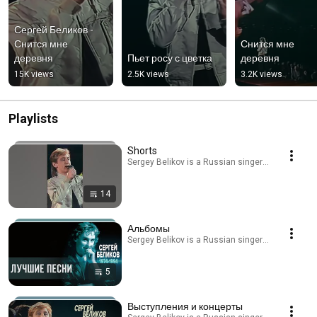
Сергей Беликов - 
Снится мне 
Снится мне 
деревня
Пьет росу с цветка
деревня
15K views
2.5K views
3.2K views
Playlists
Shorts
Sergey Belikov is a Russian singer, Honored Artist
14
Альбомы
Sergey Belikov is a Russian singer, Honored Artist
5
Выступления и концерты